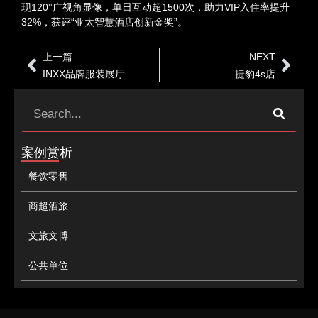
现120°广视角显像，单日互动超1500次，助力VIP入住率提升
32%，获评“亚太智慧酒店创新金奖”。
Prev
Nex
上一篇
NEXT
INXX品牌服装展厅
捷豹4s店
Search
案例赏析
餐饮零售
商超酒旅
文旅文博
公共单位