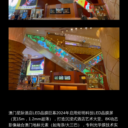
澳门星际酒店LED晶膜巨幕​2024年启用炬明科技LED晶膜屏
（宽15m，1.2mm超薄），打造沉浸式酒店艺术大堂。8K动态
影像融合澳门地标元素（如海浪/大三巴），专利光学膜技术实