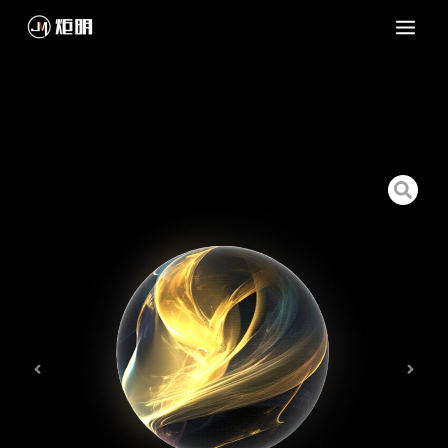
跳
至
内
容