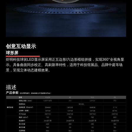
创意互动显示
球形屏
炬明科技球状LED显示屏采用正五边形/六边形模组拼接，实现360°全视角显
示。具备曲面同步校正、高刷新率特性，适用于科技馆展品、品牌中庭等场
景，呈现立体动态建模效果。
描述