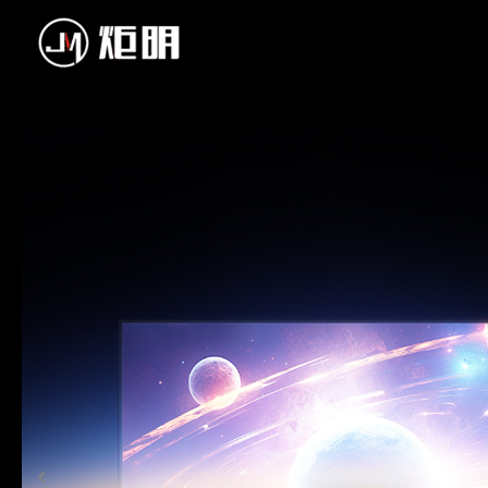
跳
至
内
容